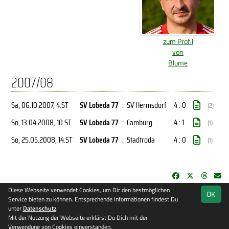
zum Profil
von
Blume
2007/08
Sa, 06.10.2007
, 4.ST
SV Lobeda 77
:
SV Hermsdorf
4 : 0
(2)
So, 13.04.2008
, 10.ST
SV Lobeda 77
:
Camburg
4 : 1
(1)
So, 25.05.2008
, 14.ST
SV Lobeda 77
:
Stadtroda
4 : 0
(1)
Diese Webseite verwendet Cookies, um Dir den bestmöglichen
OK
soccero.de
Service bieten zu können. Entsprechende Informationen findest Du
© 2006 - 2026
unter
Datenschutz
.
Mit der Nutzung der Webseite erklärst Du Dich mit der
Besucherstatistik
Kontakt
Impressum
Datenschutz
Verwendung von Cookies einverstanden.