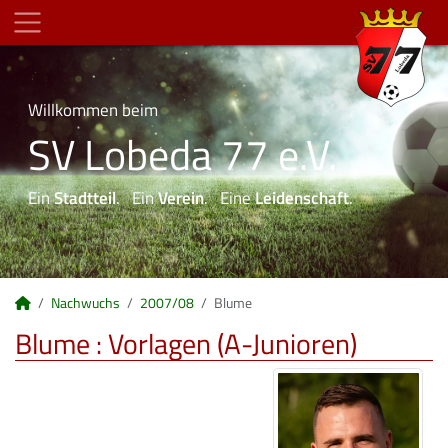
Willkommen beim
SV Lobeda 77 e.V.
Ein
Stadtteil
. Ein
Verein
. Eine
Leidenschaft
.
Nachwuchs
2007/08
Blume
Blume : Vorlagen (A-Junioren)