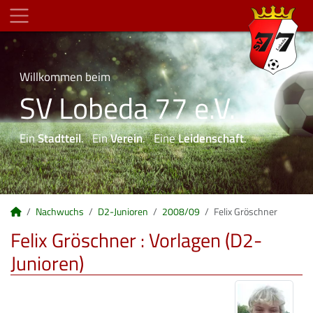
Willkommen beim
SV Lobeda 77 e.V.
Ein
Stadtteil
. Ein
Verein
. Eine
Leidenschaft
.
Nachwuchs
D2-Junioren
2008/09
Felix Gröschner
Felix Gröschner : Vorlagen (D2-
Junioren)