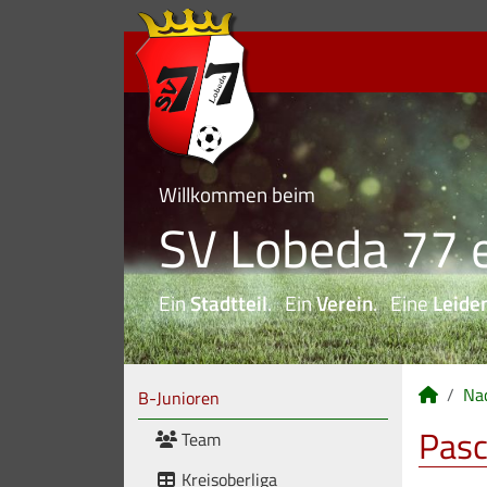
Willkommen beim
SV Lobeda 77 e
Ein
Stadtteil
. Ein
Verein
. Eine
Leide
Na
B-Junioren
Pasc
Team
Kreisoberliga