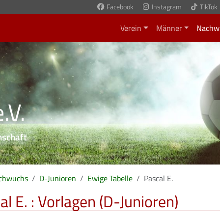
Facebook
Instagram
TikTok
Verein
Männer
Nachw
.V.
nschaft
.
chwuchs
D-Junioren
Ewige Tabelle
Pascal E.
al E. : Vorlagen (D-Junioren)