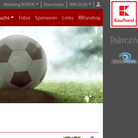
Abteilung BOXEN
Downloads
WM 2026
uchs
Fotos
Sponsoren
Links
🆕Fanshop