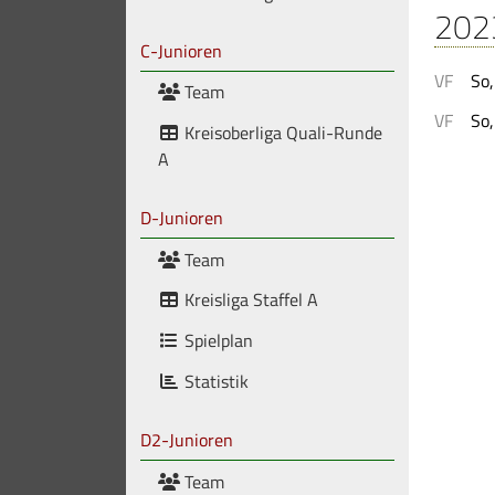
202
C-Junioren
VF
So
Team
VF
So
Kreisoberliga Quali-Runde
A
D-Junioren
Team
Kreisliga Staffel A
Spielplan
Statistik
D2-Junioren
Team