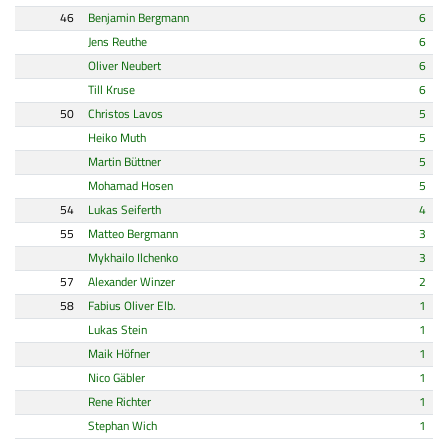
46
Benjamin Bergmann
6
Jens Reuthe
6
Oliver Neubert
6
Till Kruse
6
50
Christos Lavos
5
Heiko Muth
5
Martin Büttner
5
Mohamad Hosen
5
54
Lukas Seiferth
4
55
Matteo Bergmann
3
Mykhailo Ilchenko
3
57
Alexander Winzer
2
58
Fabius Oliver Elb.
1
Lukas Stein
1
Maik Höfner
1
Nico Gäbler
1
Rene Richter
1
Stephan Wich
1