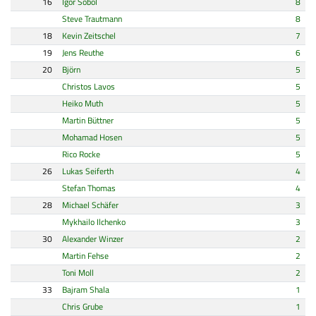
16
Igor Sobol
8
Steve Trautmann
8
18
Kevin Zeitschel
7
19
Jens Reuthe
6
20
Björn
5
Christos Lavos
5
Heiko Muth
5
Martin Büttner
5
Mohamad Hosen
5
Rico Rocke
5
26
Lukas Seiferth
4
Stefan Thomas
4
28
Michael Schäfer
3
Mykhailo Ilchenko
3
30
Alexander Winzer
2
Martin Fehse
2
Toni Moll
2
33
Bajram Shala
1
Chris Grube
1