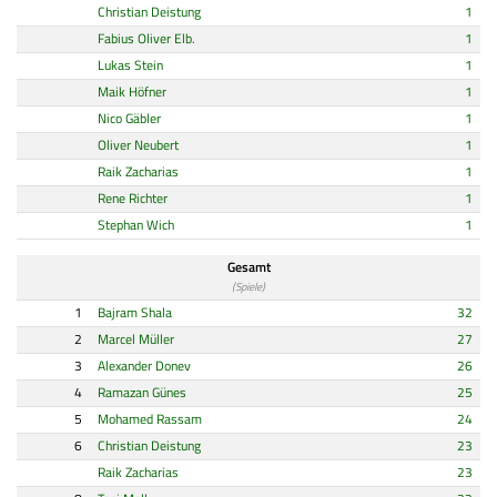
Christian Deistung
1
Fabius Oliver Elb.
1
Lukas Stein
1
Maik Höfner
1
Nico Gäbler
1
Oliver Neubert
1
Raik Zacharias
1
Rene Richter
1
Stephan Wich
1
Gesamt
(Spiele)
1
Bajram Shala
32
2
Marcel Müller
27
3
Alexander Donev
26
4
Ramazan Günes
25
5
Mohamed Rassam
24
6
Christian Deistung
23
Raik Zacharias
23