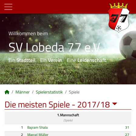
Willkommen beim
SV Lobeda 77 e.V.
Ein
Stadtteil
. Ein
Verein
. Eine
Leidenschaft
.
Männer
Spielerstatistik
Spiele
Die meisten Spiele -
2017/18
1.Mannschaft
(Spiele)
1
Bajram Shala
31
2
Marcel Müller
27