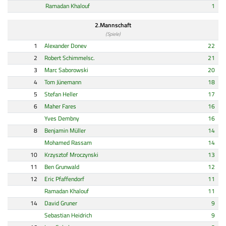
Ramadan Khalouf
1
2.Mannschaft
(Spiele)
1
Alexander Donev
22
2
Robert Schimmelsc.
21
3
Marc Saborowski
20
4
Tom Jünemann
18
5
Stefan Heller
17
6
Maher Fares
16
Yves Dembny
16
8
Benjamin Müller
14
Mohamed Rassam
14
10
Krzysztof Mroczynski
13
11
Ben Grunwald
12
12
Eric Pfaffendorf
11
Ramadan Khalouf
11
14
David Gruner
9
Sebastian Heidrich
9