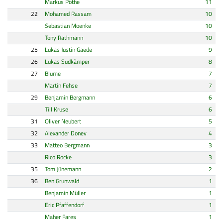
Markus Pöthe
11
22
Mohamed Rassam
10
Sebastian Moenke
10
Tony Rathmann
10
25
Lukas Justin Gaede
9
26
Lukas Sudkämper
8
27
Blume
7
Martin Fehse
7
29
Benjamin Bergmann
6
Till Kruse
6
31
Oliver Neubert
5
32
Alexander Donev
4
33
Matteo Bergmann
3
Rico Rocke
3
35
Tom Jünemann
2
36
Ben Grunwald
1
Benjamin Müller
1
Eric Pfaffendorf
1
Maher Fares
1