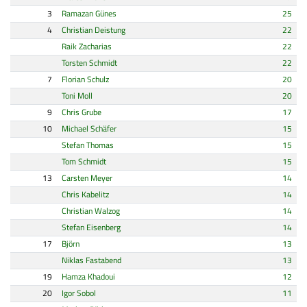
3
Ramazan Günes
25
4
Christian Deistung
22
Raik Zacharias
22
Torsten Schmidt
22
7
Florian Schulz
20
Toni Moll
20
9
Chris Grube
17
10
Michael Schäfer
15
Stefan Thomas
15
Tom Schmidt
15
13
Carsten Meyer
14
Chris Kabelitz
14
Christian Walzog
14
Stefan Eisenberg
14
17
Björn
13
Niklas Fastabend
13
19
Hamza Khadoui
12
20
Igor Sobol
11