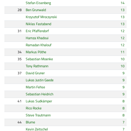
Stefan Eisenberg
14
28
Ben Grunwald
13
Krzysztof Mroczynski
13
Niklas Fastabend
13
31
Eric Pfaffendorf
12
Hamza Khadoui
12
Ramadan Khalouf
12
34
Markus Pöthe
11
35
Sebastian Moenke
10
Tony Rathmann
10
37
David Gruner
9
Lukas Justin Gaede
9
Martin Fehse
9
Sebastian Heidrich
9
41
Lukas Sudkämper
8
Rico Rocke
8
Steve Trautmann
8
44
Blume
7
Kevin Zeitschel
7