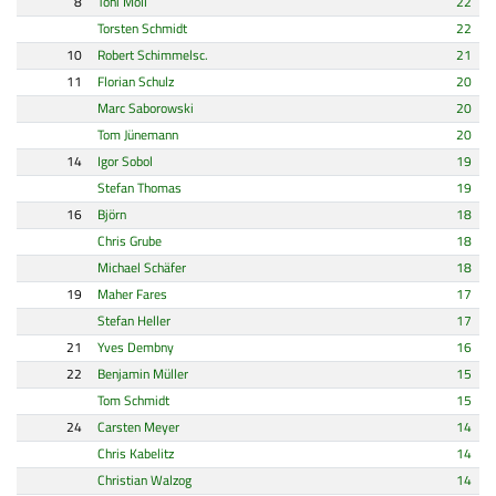
8
Toni Moll
22
Torsten Schmidt
22
10
Robert Schimmelsc.
21
11
Florian Schulz
20
Marc Saborowski
20
Tom Jünemann
20
14
Igor Sobol
19
Stefan Thomas
19
16
Björn
18
Chris Grube
18
Michael Schäfer
18
19
Maher Fares
17
Stefan Heller
17
21
Yves Dembny
16
22
Benjamin Müller
15
Tom Schmidt
15
24
Carsten Meyer
14
Chris Kabelitz
14
Christian Walzog
14