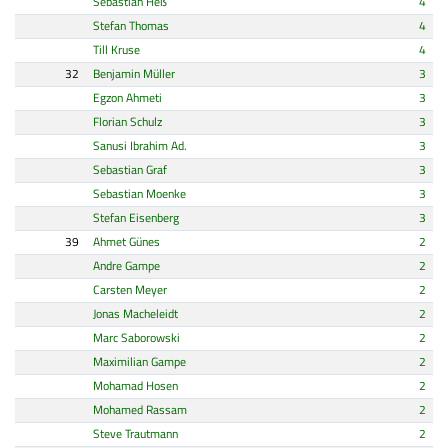
Sebastian Heß
4
Stefan Thomas
4
Till Kruse
4
32
Benjamin Müller
3
Egzon Ahmeti
3
Florian Schulz
3
Sanusi Ibrahim Ad.
3
Sebastian Graf
3
Sebastian Moenke
3
Stefan Eisenberg
3
39
Ahmet Günes
2
Andre Gampe
2
Carsten Meyer
2
Jonas Macheleidt
2
Marc Saborowski
2
Maximilian Gampe
2
Mohamad Hosen
2
Mohamed Rassam
2
Steve Trautmann
2