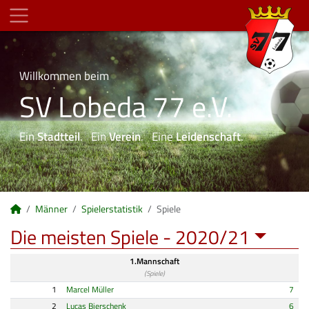
Willkommen beim
SV Lobeda 77 e.V.
Ein
Stadtteil
. Ein
Verein
. Eine
Leidenschaft
.
Männer
Spielerstatistik
Spiele
Die meisten Spiele -
2020/21
1.Mannschaft
(Spiele)
1
Marcel Müller
7
2
Lucas Bierschenk
6