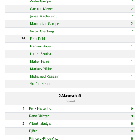
Andre Gampe
2
Carsten Meyer
2
Jonas Macheleidt
2
Maximilian Gampe
2
Victor Olenberg
2
26
Felix Röhl
1
Hannes Bauer
1
Lukas Szudra
1
Maher Fares
1
Markus Pöthe
1
Mohamed Rassam
1
Stefan Heller
1
2.Mannschaft
(Spiele)
1
Felix Haltenhof
9
Rene Richter
9
3
Albert Jaladyan
8
Björn
8
Princely-Pride Aw.
8