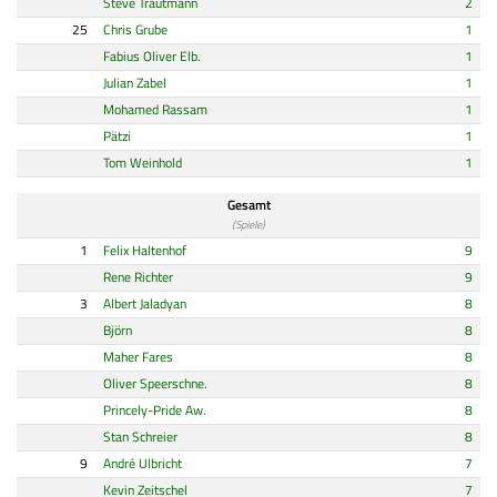
Steve Trautmann
2
25
Chris Grube
1
Fabius Oliver Elb.
1
Julian Zabel
1
Mohamed Rassam
1
Pätzi
1
Tom Weinhold
1
Gesamt
(Spiele)
1
Felix Haltenhof
9
Rene Richter
9
3
Albert Jaladyan
8
Björn
8
Maher Fares
8
Oliver Speerschne.
8
Princely-Pride Aw.
8
Stan Schreier
8
9
André Ulbricht
7
Kevin Zeitschel
7