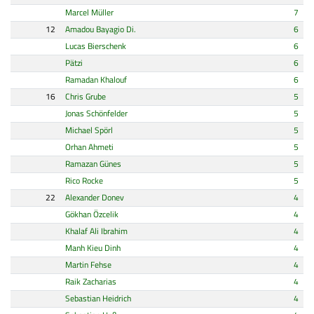
Marcel Müller
7
12
Amadou Bayagio Di.
6
Lucas Bierschenk
6
Pätzi
6
Ramadan Khalouf
6
16
Chris Grube
5
Jonas Schönfelder
5
Michael Spörl
5
Orhan Ahmeti
5
Ramazan Günes
5
Rico Rocke
5
22
Alexander Donev
4
Gökhan Özcelik
4
Khalaf Ali Ibrahim
4
Manh Kieu Dinh
4
Martin Fehse
4
Raik Zacharias
4
Sebastian Heidrich
4