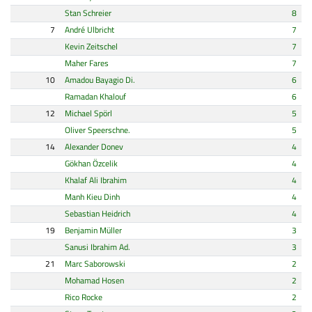
Stan Schreier
8
7
André Ulbricht
7
Kevin Zeitschel
7
Maher Fares
7
10
Amadou Bayagio Di.
6
Ramadan Khalouf
6
12
Michael Spörl
5
Oliver Speerschne.
5
14
Alexander Donev
4
Gökhan Özcelik
4
Khalaf Ali Ibrahim
4
Manh Kieu Dinh
4
Sebastian Heidrich
4
19
Benjamin Müller
3
Sanusi Ibrahim Ad.
3
21
Marc Saborowski
2
Mohamad Hosen
2
Rico Rocke
2