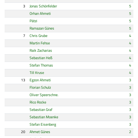
3
Jonas Schönfelder
5
Orhan Ahmeti
5
Pätzi
5
Ramazan Günes
5
7
Chris Grube
4
Martin Fehse
4
Raik Zacharias
4
Sebastian Heß
4
Stefan Thomas
4
Till Kruse
4
13
Egzon Ahmeti
3
Florian Schulz
3
Oliver Speerschne.
3
Rico Rocke
3
Sebastian Graf
3
Sebastian Moenke
3
Stefan Eisenberg
3
20
Ahmet Günes
2