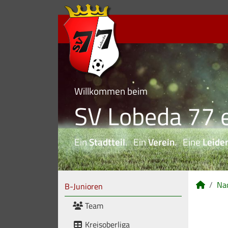
Willkommen beim
SV Lobeda 77 e
Ein
Stadtteil
. Ein
Verein
. Eine
Leide
Na
B-Junioren
Team
Kreisoberliga