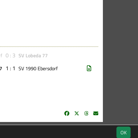
0 : 3
f
SV Lobeda 77
1 : 1
7
SV 1990 Ebersdorf
stik
Kontakt
Impressum
Datenschutz
OK