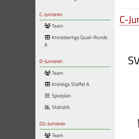
C-Junioren
C-Ju
Team
Kreisoberliga Quali-Runde
A
SV
D-Junioren
Team
Kreisliga Staffel A
Spielplan
Statistik
D2-Junioren
Team