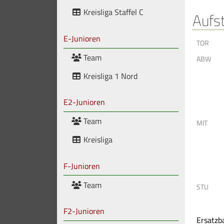
Kreisliga Staffel C
Aufs
E-Junioren
TOR
Team
ABW
Kreisliga 1 Nord
E2-Junioren
Team
MIT
Kreisliga
F-Junioren
Team
STU
F2-Junioren
Ersatzb