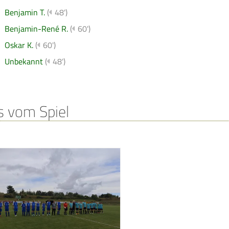
Benjamin T.
(
48')
Benjamin-René R.
(
60')
Oskar K.
(
60')
Unbekannt
(
48')
s vom Spiel