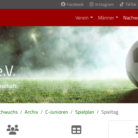
Facebook
Instagram
TikTok
Verein
Männer
Nachw
.V.
nschaft
.
chwuchs
Archiv
C-Junioren
Spielplan
Spieltag