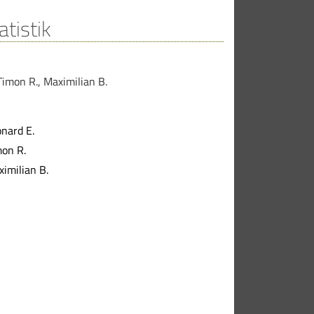
atistik
Timon R.
,
Maximilian B.
nard E.
mon R.
imilian B.