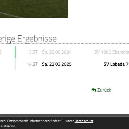
erige Ergebnisse
5
3.ST
So, 25.08.2024
SV 1990 Ebersdor
14.ST
Sa, 22.03.2025
SV Lobeda 7
Zurück
Besucherstati
nen. Entsprechende Informationen findest Du unter
Datenschutz
.
verstanden.