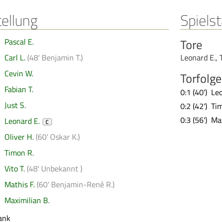
tellung
Spielst
Pascal E.
Tore
Carl L.
(
48' Benjamin T.
)
Leonard E.
,
Cevin W.
Torfolge
Fabian T.
0:1 (40')
Leo
Just S.
0:2 (42')
Ti
0:3 (56')
Max
Leonard E.
C
Oliver H.
(
60' Oskar K.
)
Timon R.
Vito T.
(
48' Unbekannt
)
Mathis F.
(
60' Benjamin-René R.
)
Maximilian B.
ank