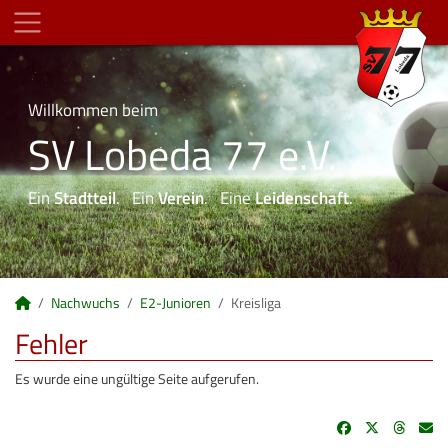
Willkommen beim
SV Lobeda 77 e.V.
Ein
Stadtteil
. Ein
Verein
. Eine
Leidenschaft
.
Nachwuchs
E2-Junioren
Kreisliga
Fehler
Es wurde eine ungültige Seite aufgerufen.