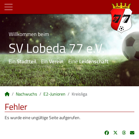
Willkommen beim
SV Lobeda 77 e.V.
Ein
Stadtteil
. Ein
Verein
. Eine
Leidenschaft
.
Nachwuchs
E2-Junioren
Kreisliga
Fehler
Es wurde eine ungültige Seite aufgerufen.