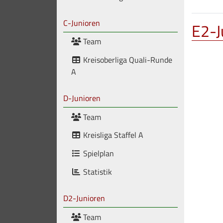
C-Junioren
E2-J
Team
Kreisoberliga Quali-Runde
A
D-Junioren
Team
Kreisliga Staffel A
Spielplan
Statistik
D2-Junioren
Team