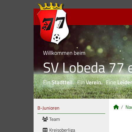
Willkommen beim
SV Lobeda 77 e
Ein
Stadtteil
. Ein
Verein
. Eine
Leide
Na
B-Junioren
Team
Kreisoberliga