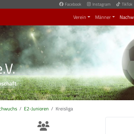
Facebook
Instagram
TikTok
Verein
Männer
Nachw
.V.
nschaft
.
chwuchs
E2-Junioren
Kreisliga