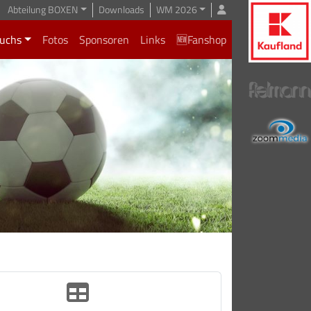
Abteilung BOXEN
Downloads
WM 2026
uchs
Fotos
Sponsoren
Links
🆕Fanshop