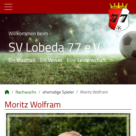
Willkommen beim
SV Lobeda 77 e.V.
Ein
Stadtteil
. Ein
Verein
. Eine
Leidenschaft
.
Nachwuchs
ehemalige Spieler
Moritz Wolfram
Moritz Wolfram