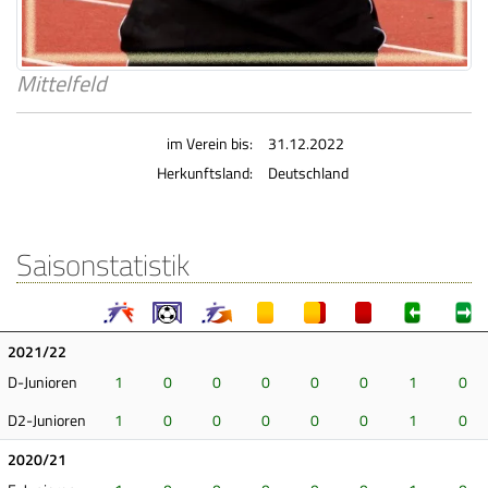
Mittelfeld
im Verein bis:
31.12.2022
Herkunftsland:
Deutschland
Saisonstatistik
2021/22
D-Junioren
1
0
0
0
0
0
1
0
D2-Junioren
1
0
0
0
0
0
1
0
2020/21