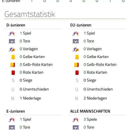
E-Junioren
1
0
0
0
0
0
1
0
Gesamtstatistik
D-Junioren
D2-Junioren
1
Spiel
1
Spiel
0
Tore
0
Tore
0
Vorlagen
0
Vorlagen
0
Gelbe Karten
0
Gelbe Karten
0
Gelb-Rote Karten
0
Gelb-Rote Karten
0
Rote Karten
0
Rote Karten
S
S
0 Siege
0 Siege
U
U
0 Unentschieden
0 Unentschieden
N
N
1 Niederlage
2 Niederlagen
E-Junioren
ALLE MANNSCHAFTEN
1
Spiel
3
Spiele
0
Tore
0
Tore