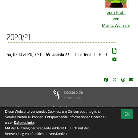
zum Profil
von
Moritz Wolfram
2020/21
Sa, 03.10.2020
, 3.ST
SV Lobeda 77
:
Thür. Jena II
6 : 0
(
)
soccero.de
© 2006 - 2026
Besucherstatistik
Kontakt
Impressum
Datenschutz
Diese Webseite verwendet Cookies, um Dir den bestmöglichen
OK
Service bieten zu können. Entsprechende Informationen findest Du
unter
Datenschutz
.
Mit der Nutzung der Webseite erklärst Du Dich mit der
Verwendung von Cookies einverstanden.