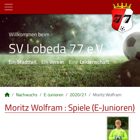
Willkommen beim
SV Lobeda 77 e.V.
Ein
Stadtteil
. Ein
Verein
. Eine
Leidenschaft
.
Nachwuchs
E-Junioren
2020/21
Moritz Wolfram
Moritz Wolfram : Spiele (E-Junioren)