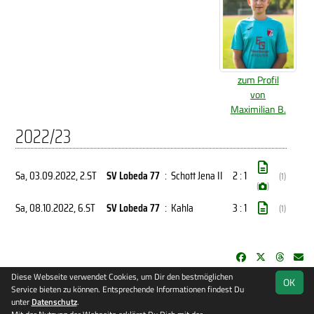
zum Profil
von
Maximilian B.
2022/23
Sa, 03.09.2022
, 2.ST
SV Lobeda 77
:
Schott Jena II
2 : 1
(1)
(
)
Sa, 08.10.2022
, 6.ST
SV Lobeda 77
:
Kahla
3 : 1
(1)
Diese Webseite verwendet Cookies, um Dir den bestmöglichen
OK
soccero.de
Service bieten zu können. Entsprechende Informationen findest Du
© 2006 - 2026
unter
Datenschutz
.