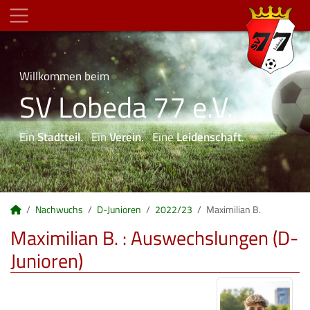
Willkommen beim
SV Lobeda 77 e.V.
Ein
Stadtteil
. Ein
Verein
. Eine
Leidenschaft
.
Nachwuchs
D-Junioren
2022/23
Maximilian B.
Maximilian B. : Auswechslungen (D-
Junioren)