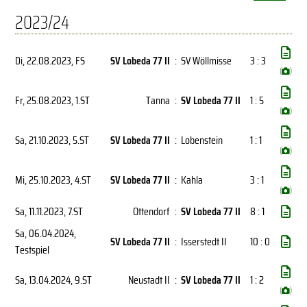
2023/24
Di, 22.08.2023
, FS
SV Lobeda 77 II
:
SV Wöllmisse
3 : 3
(
)
Fr, 25.08.2023
, 1.ST
Tanna
:
SV Lobeda 77 II
1 : 5
(
)
Sa, 21.10.2023
, 5.ST
SV Lobeda 77 II
:
Lobenstein
1 : 1
(
)
Mi, 25.10.2023
, 4.ST
SV Lobeda 77 II
:
Kahla
3 : 1
(
)
Sa, 11.11.2023
, 7.ST
Ottendorf
:
SV Lobeda 77 II
8 : 1
Sa, 06.04.2024
,
SV Lobeda 77 II
:
Isserstedt II
10 : 0
Testspiel
Sa, 13.04.2024
, 9.ST
Neustadt II
:
SV Lobeda 77 II
1 : 2
(
)