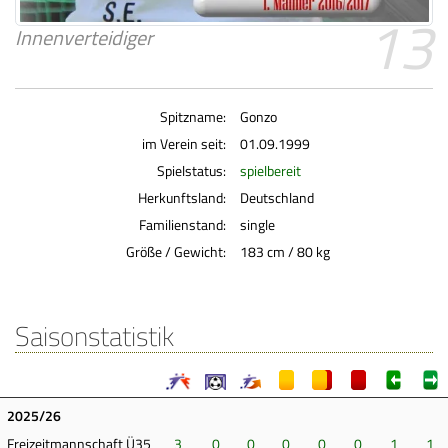
13
Innenverteidiger
Spitzname:
Gonzo
im Verein seit:
01.09.1999
Spielstatus:
spielbereit
Herkunftsland:
Deutschland
Familienstand:
single
Größe / Gewicht:
183 cm / 80 kg
Saisonstatistik
2025/26
Freizeitmannschaft Ü35
3
0
0
0
0
0
1
1