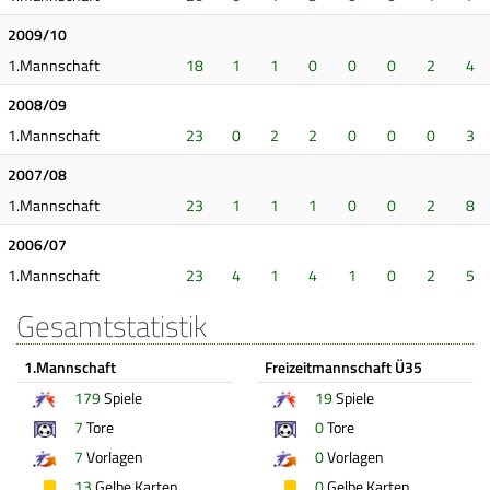
2009/10
1.Mannschaft
18
1
1
0
0
0
2
4
2008/09
1.Mannschaft
23
0
2
2
0
0
0
3
2007/08
1.Mannschaft
23
1
1
1
0
0
2
8
2006/07
1.Mannschaft
23
4
1
4
1
0
2
5
Gesamtstatistik
1.Mannschaft
Freizeitmannschaft Ü35
179
Spiele
19
Spiele
7
Tore
0
Tore
7
Vorlagen
0
Vorlagen
13
Gelbe Karten
0
Gelbe Karten