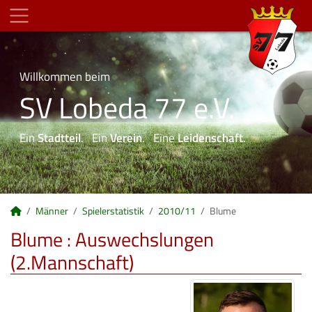
Willkommen beim
SV Lobeda 77 e.V.
Ein
Stadtteil
. Ein
Verein
. Eine
Leidenschaft
.
Männer
Spielerstatistik
2010/11
Blume
Blume : Auswechslungen
(2.Mannschaft)