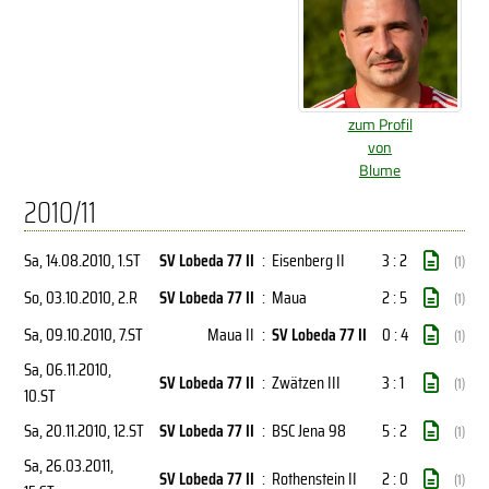
zum Profil
von
Blume
2010/11
Sa, 14.08.2010
, 1.ST
SV Lobeda 77 II
:
Eisenberg II
3 : 2
(1)
So, 03.10.2010
, 2.R
SV Lobeda 77 II
:
Maua
2 : 5
(1)
Sa, 09.10.2010
, 7.ST
Maua II
:
SV Lobeda 77 II
0 : 4
(1)
Sa, 06.11.2010
,
SV Lobeda 77 II
:
Zwätzen III
3 : 1
(1)
10.ST
Sa, 20.11.2010
, 12.ST
SV Lobeda 77 II
:
BSC Jena 98
5 : 2
(1)
Sa, 26.03.2011
,
SV Lobeda 77 II
:
Rothenstein II
2 : 0
(1)