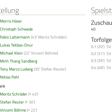
tellung
Spielst
Morris Häser
Zuschau
Christoph Schwede
40
Fabio Lattermann
(
43' Moritz Schröder
)
Torfolge
Lukas Tekbas-Onur
0:1 (20')
SV 
Michael Klein
(
22' Vincent Böhme
)
0:2 (31')
SV 
0:3 (39')
SV 
Minh Thang Sandberg
0:4 (48')
SV 
Tony Marco Ludwig
(
30' Stefan Reuter
)
Niklas Pohl
ank
Moritz Schröder
(
43')
Stefan Reuter
(
30')
Vincent Böhme
(
22')