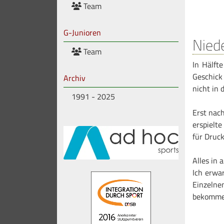
Team
G-Junioren
Nied
Team
In Hälfte
Geschick
Archiv
nicht in 
1991 - 2025
Erst nac
erspielt
für Druck
Alles in 
Ich erwa
Einzelne
bekommen