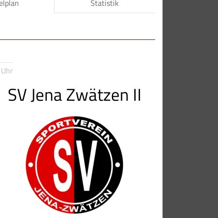
elplan
Statistik
 Uhr
SV Jena Zwätzen II