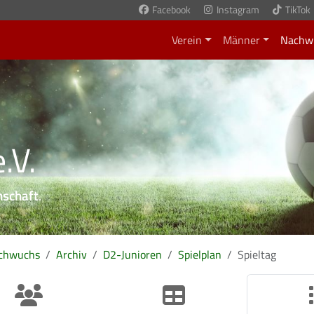
Facebook
Instagram
TikTok
Verein
Männer
Nachw
.V.
nschaft
.
chwuchs
Archiv
D2-Junioren
Spielplan
Spieltag