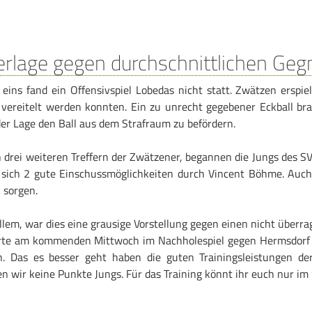
erlage gegen durchschnittlichen Geg
 eins fand ein Offensivspiel Lobedas nicht statt. Zwätzen erspie
 vereitelt werden konnten. Ein zu unrecht gegebener Eckball br
der Lage den Ball aus dem Strafraum zu befördern.
h drei weiteren Treffern der Zwätzener, begannen die Jungs des 
e sich 2 gute Einschussmöglichkeiten durch Vincent Böhme. Auch
 sorgen.
allem, war dies eine grausige Vorstellung gegen einen nicht überr
rte am kommenden Mittwoch im Nachholespiel gegen Hermsdorf e
n. Das es besser geht haben die guten Trainingsleistungen de
 wir keine Punkte Jungs. Für das Training könnt ihr euch nur im 