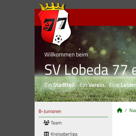
Willkommen beim
SV Lobeda 77 e
Ein
Stadtteil
. Ein
Verein
. Eine
Leide
Na
B-Junioren
Team
Kreisoberliga