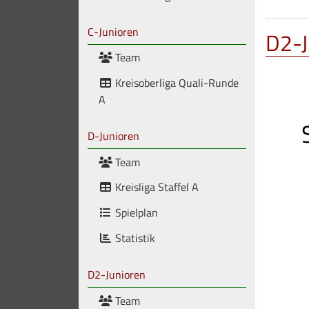
C-Junioren
D2-J
Team
Kreisoberliga Quali-Runde
A
D-Junioren
Team
Kreisliga Staffel A
Spielplan
Statistik
D2-Junioren
Team