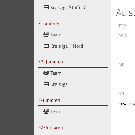
Kreisliga Staffel C
Aufs
E-Junioren
TOR
Team
ABW
Kreisliga 1 Nord
E2-Junioren
MIT
Team
Kreisliga
STU
F-Junioren
Ersatzb
Team
F2-Junioren