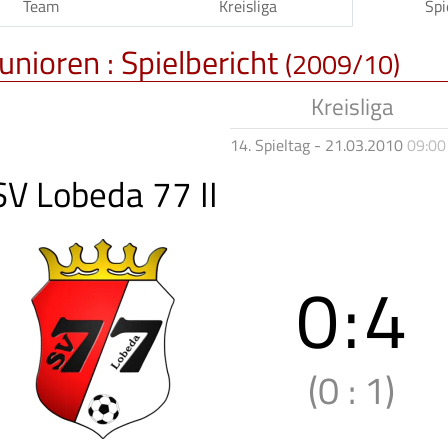
Team
Kreisliga
Spi
unioren :
Spielbericht
(2009/10)
Kreisliga
14. Spieltag - 21.03.2010
09:00
SV Lobeda 77 II
0
:
4
(0
:
1)