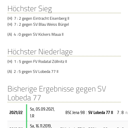
Höchster Sieg
(H) 7 : 2 gegen Eintracht Eisenberg II
(H) 7 : 2 gegen SV Blau Weiss Bürgel
(A) 4 : 0 gegen SV Kickers Maua II
Höchster Niederlage
(H) 1 : 5 gegen FV Rodatal Zöllnitz II
(A) 2 : 5 gegen SV Lobeda 77 II
Bisherige Ergebnisse gegen SV
Lobeda 77
So, 05.09.2021
,
2021/22
BSC Jena 98
:
SV Lobeda 77 II
7 : 8
n
1.R
Sa, 16.11.2019
,