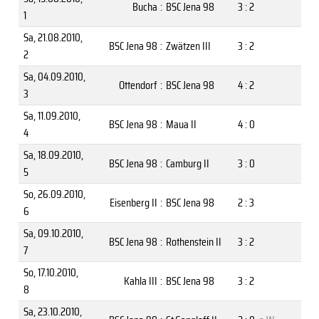
Bucha
:
BSC Jena 98
3 : 2
1
Sa, 21.08.2010
,
BSC Jena 98
:
Zwätzen III
3 : 2
2
Sa, 04.09.2010
,
Ottendorf
:
BSC Jena 98
4 : 2
3
Sa, 11.09.2010
,
BSC Jena 98
:
Maua II
4 : 0
4
Sa, 18.09.2010
,
BSC Jena 98
:
Camburg II
3 : 0
5
So, 26.09.2010
,
Eisenberg II
:
BSC Jena 98
2 : 3
6
Sa, 09.10.2010
,
BSC Jena 98
:
Rothenstein II
3 : 2
7
So, 17.10.2010
,
Kahla III
:
BSC Jena 98
3 : 2
8
Sa, 23.10.2010
,