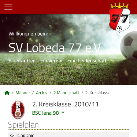
Willkommen beim
SV Lobeda 77 e.V.
Ein
Stadtteil
. Ein
Verein
. Eine
Leidenschaft
.
Männer
Archiv
2.Mannschaft
2. Kreisklasse
2. Kreisklasse 2010/11
BSC Jena 98
Spielplan
So, 15.08.2010
,