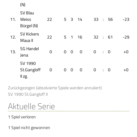
(N)
SV Blau
11.
Weiss
22
5
3
14
33
:
56
-23
Bürgel (N)
SV Kickers
12.
22
5
1
16
32
:
61
-29
Maua II
SG Handel
13.
0
0
0
0
0
:
0
+0
Jena
SV 1990
St.Gangloff
0
0
0
0
0
:
0
+0
II
zg.
Zurückgezogen (absolvierte Spiele werden annuliert)
SV 1990 St.Gangloff II
Aktuelle Serie
1 Spiel verloren
1 Spiel nicht gewonnen