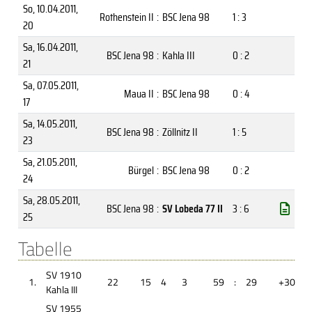
So, 10.04.2011
,
Rothenstein II
:
BSC Jena 98
1 : 3
20
Sa, 16.04.2011
,
BSC Jena 98
:
Kahla III
0 : 2
21
Sa, 07.05.2011
,
Maua II
:
BSC Jena 98
0 : 4
17
Sa, 14.05.2011
,
BSC Jena 98
:
Zöllnitz II
1 : 5
23
Sa, 21.05.2011
,
Bürgel
:
BSC Jena 98
0 : 2
24
Sa, 28.05.2011
,
BSC Jena 98
:
SV Lobeda 77 II
3 : 6
25
Tabelle
SV 1910
1.
22
15
4
3
59
:
29
+30
Kahla III
SV 1955