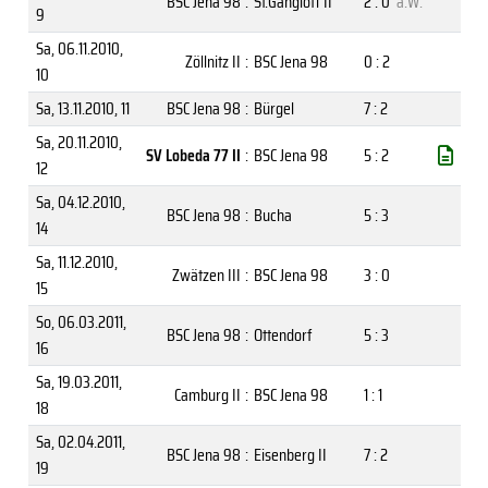
BSC Jena 98
:
St.Gangloff II
2 : 0
a.W.
9
Sa, 06.11.2010
,
Zöllnitz II
:
BSC Jena 98
0 : 2
10
Sa, 13.11.2010
, 11
BSC Jena 98
:
Bürgel
7 : 2
Sa, 20.11.2010
,
SV Lobeda 77 II
:
BSC Jena 98
5 : 2
12
Sa, 04.12.2010
,
BSC Jena 98
:
Bucha
5 : 3
14
Sa, 11.12.2010
,
Zwätzen III
:
BSC Jena 98
3 : 0
15
So, 06.03.2011
,
BSC Jena 98
:
Ottendorf
5 : 3
16
Sa, 19.03.2011
,
Camburg II
:
BSC Jena 98
1 : 1
18
Sa, 02.04.2011
,
BSC Jena 98
:
Eisenberg II
7 : 2
19