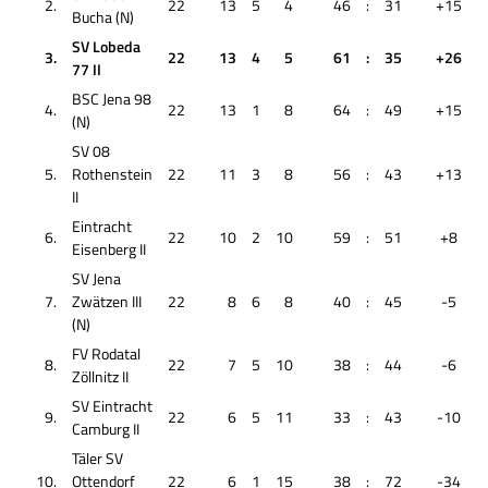
2.
22
13
5
4
46
:
31
+15
Bucha (N)
SV Lobeda
3.
22
13
4
5
61
:
35
+26
77 II
BSC Jena 98
4.
22
13
1
8
64
:
49
+15
(N)
SV 08
5.
Rothenstein
22
11
3
8
56
:
43
+13
II
Eintracht
6.
22
10
2
10
59
:
51
+8
Eisenberg II
SV Jena
7.
Zwätzen III
22
8
6
8
40
:
45
-5
(N)
FV Rodatal
8.
22
7
5
10
38
:
44
-6
Zöllnitz II
SV Eintracht
9.
22
6
5
11
33
:
43
-10
Camburg II
Täler SV
10.
Ottendorf
22
6
1
15
38
:
72
-34