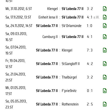
10.ST
Mi, 31.10.2012
, 6.ST
Klengel
:
SV Lobeda 77 II
3 : 2
Sa, 17.11.2012
, 13.ST
Einheit Jena II
:
SV Lobeda 77 II
4 : 1
a.W.
Sa, 24.11.2012
, 14.ST
SV Lobeda 77 II
:
SV Orlamünde
1 : 0
Sa, 09.03.2013
,
Camburg II
:
SV Lobeda 77 II
4 : 1
16.ST
So, 07.04.2013
,
SV Lobeda 77 II
:
Klengel
7 : 3
19.ST
Fr, 19.04.2013
,
SV Lobeda 77 II
:
St.Gangloff II
4 : 2
12.ST
So, 21.04.2013
,
SV Lobeda 77 II
:
Thalbürgel
3 : 2
21.ST
Mi, 01.05.2013
,
SV Lobeda 77 II
:
F'prießnitz
0 : 1
17.ST
So, 05.05.2013
,
SV Lobeda 77 II
:
Rothenstein
2 : 5
23.ST