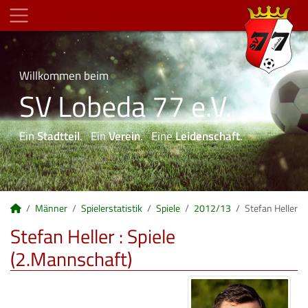
Willkommen beim
SV Lobeda 77 e.V.
Ein
Stadtteil
. Ein
Verein
. Eine
Leidenschaft
.
Männer
Spielerstatistik
Spiele
2012/13
Stefan Heller
Stefan Heller : Spiele
(2.Mannschaft)