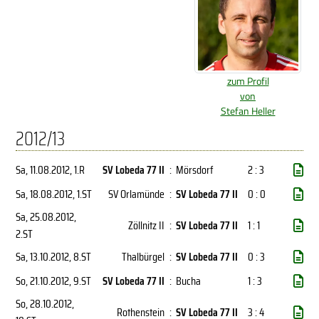
zum Profil
von
Stefan Heller
2012/13
Sa, 11.08.2012
, 1.R
SV Lobeda 77 II
:
Mörsdorf
2 : 3
Sa, 18.08.2012
, 1.ST
SV Orlamünde
:
SV Lobeda 77 II
0 : 0
Sa, 25.08.2012
,
Zöllnitz II
:
SV Lobeda 77 II
1 : 1
2.ST
Sa, 13.10.2012
, 8.ST
Thalbürgel
:
SV Lobeda 77 II
0 : 3
So, 21.10.2012
, 9.ST
SV Lobeda 77 II
:
Bucha
1 : 3
So, 28.10.2012
,
Rothenstein
:
SV Lobeda 77 II
3 : 4