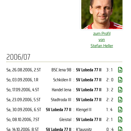
zum Profil
von
Stefan Heller
2006/07
Sa, 26.08.2006
, 2.ST
BSC Jena 98
:
SV Lobeda 77 II
3 : 1
So, 03.09.2006
, 1.R
Schkölen II
:
SV Lobeda 77 II
2 : 0
So, 17.09.2006
, 4.ST
Handel Jena
:
SV Lobeda 77 II
3 : 2
Sa, 23.09.2006
, 5.ST
Stadtroda III
:
SV Lobeda 77 II
2 : 2
Sa, 30.09.2006
, 6.ST
SV Lobeda 77 II
:
Klengel II
1 : 4
So, 08.10.2006
, 7.ST
Gleistal
:
SV Lobeda 77 II
2 : 1
Sa, 14.10.2006
, 8.ST
SV Lobeda 77 II
:
K'lausnitz
0 : 4