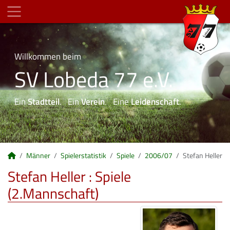
Willkommen beim
SV Lobeda 77 e.V.
Ein
Stadtteil
. Ein
Verein
. Eine
Leidenschaft
.
Männer
Spielerstatistik
Spiele
2006/07
Stefan Heller
Stefan Heller : Spiele
(2.Mannschaft)