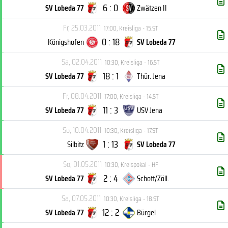
6 : 0
SV Lobeda 77
Zwätzen II
Fr, 25.03.2011
17:00
,
Kreisliga - 15.ST
0 : 18
Königshofen
SV Lobeda 77
Sa, 02.04.2011
10:30
,
Kreisliga - 16.ST
18 : 1
SV Lobeda 77
Thür. Jena
Fr, 08.04.2011
17:00
,
Kreisliga - 14.ST
11 : 3
SV Lobeda 77
USV Jena
So, 10.04.2011
10:30
,
Kreisliga - 17.ST
1 : 13
Silbitz
SV Lobeda 77
So, 01.05.2011
10:30
,
Kreispokal - HF
2 : 4
SV Lobeda 77
Schott/Zöll.
Sa, 07.05.2011
10:30
,
Kreisliga - 18.ST
12 : 2
SV Lobeda 77
Bürgel