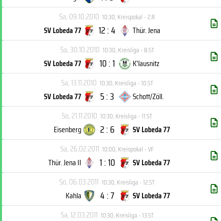
Sa, 09.10.2010
10:30
,
Kreispokal - 2.R
12 : 4
SV Lobeda 77
Thür. Jena
Sa, 30.10.2010
10:30
,
Kreisliga - 8.ST
10 : 1
SV Lobeda 77
K'lausnitz
Sa, 13.11.2010
10:30
,
Kreisliga - 10.ST
5 : 3
SV Lobeda 77
Schott/Zöll.
So, 21.11.2010
10:30
,
Kreisliga - 11.ST
2 : 6
Eisenberg
SV Lobeda 77
Sa, 26.02.2011
10:00
,
Kreispokal - VF
1 : 10
Thür. Jena II
SV Lobeda 77
So, 06.03.2011
10:30
,
Kreisliga - 12.ST
4 : 7
Kahla
SV Lobeda 77
Sa, 12.03.2011
10:30
,
Kreisliga - 13.ST