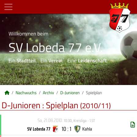
Willkommen beim
SV Lobeda 77 e.V.
Ein
Stadtteil
. Ein
Verein
. Eine
Leidenschaft
.
Nachwuchs
Archiv
D-Junioren
Spielplan
D-Junioren :
Spielplan
(2010/11)
Sa, 21.08.2010
10:30
,
Kreisliga - 1.ST
10 : 1
SV Lobeda 77
Kahla