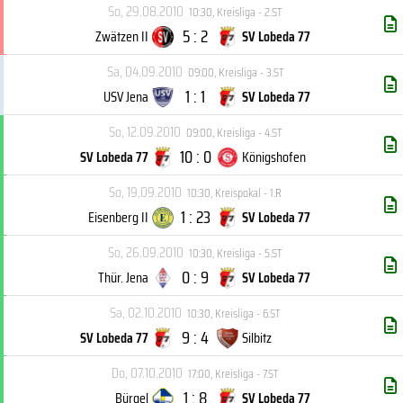
So, 29.08.2010
10:30
,
Kreisliga - 2.ST
5 : 2
Zwätzen II
SV Lobeda 77
Sa, 04.09.2010
09:00
,
Kreisliga - 3.ST
1 : 1
USV Jena
SV Lobeda 77
So, 12.09.2010
09:00
,
Kreisliga - 4.ST
10 : 0
SV Lobeda 77
Königshofen
So, 19.09.2010
10:30
,
Kreispokal - 1.R
1 : 23
Eisenberg II
SV Lobeda 77
So, 26.09.2010
10:30
,
Kreisliga - 5.ST
0 : 9
Thür. Jena
SV Lobeda 77
Sa, 02.10.2010
10:30
,
Kreisliga - 6.ST
9 : 4
SV Lobeda 77
Silbitz
Do, 07.10.2010
17:00
,
Kreisliga - 7.ST
1 : 8
Bürgel
SV Lobeda 77