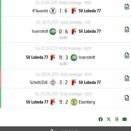
So, 15.05.2011
09:00
,
Kreisliga - 19.ST
1 : 6
K'lausnitz
SV Lobeda 77
Mi, 18.05.2011
18:00
,
Kreisliga - 9.ST
0 : 6
Isserstedt
SV Lobeda 77
(
a.W.
)
Sa, 21.05.2011
10:30
,
Kreisliga - 20.ST
11 : 3
SV Lobeda 77
Isserstedt
(
a.W.
)
Sa, 28.05.2011
10:30
,
Kreisliga - 21.ST
3 : 2
Schott/Zöll.
SV Lobeda 77
So, 05.06.2011
10:30
,
Kreisliga - 22.ST
9 : 2
SV Lobeda 77
Eisenberg
soccero.de