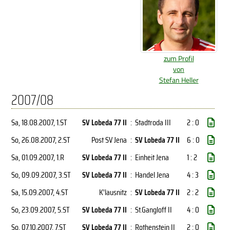
zum Profil
von
Stefan Heller
2007/08
Sa, 18.08.2007
, 1.ST
SV Lobeda 77 II
:
Stadtroda III
2 : 0
So, 26.08.2007
, 2.ST
Post SV Jena
:
SV Lobeda 77 II
6 : 0
Sa, 01.09.2007
, 1.R
SV Lobeda 77 II
:
Einheit Jena
1 : 2
So, 09.09.2007
, 3.ST
SV Lobeda 77 II
:
Handel Jena
4 : 3
Sa, 15.09.2007
, 4.ST
K'lausnitz
:
SV Lobeda 77 II
2 : 2
So, 23.09.2007
, 5.ST
SV Lobeda 77 II
:
St.Gangloff II
4 : 0
So, 07.10.2007
, 7.ST
SV Lobeda 77 II
:
Rothenstein II
2 : 0