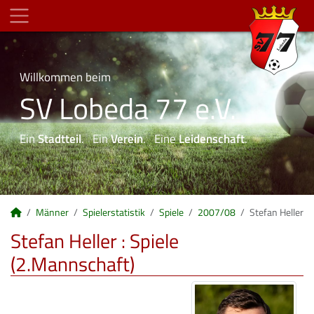
Willkommen beim
SV Lobeda 77 e.V.
Ein
Stadtteil
. Ein
Verein
. Eine
Leidenschaft
.
Männer
Spielerstatistik
Spiele
2007/08
Stefan Heller
Stefan Heller : Spiele
(2.Mannschaft)