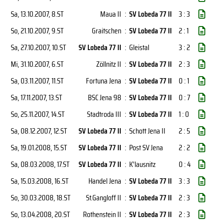
Sa, 13.10.2007
, 8.ST
Maua II
:
SV Lobeda 77 II
3 : 3
So, 21.10.2007
, 9.ST
Graitschen
:
SV Lobeda 77 II
2 : 1
Sa, 27.10.2007
, 10.ST
SV Lobeda 77 II
:
Gleistal
3 : 2
Mi, 31.10.2007
, 6.ST
Zöllnitz II
:
SV Lobeda 77 II
2 : 3
Sa, 03.11.2007
, 11.ST
Fortuna Jena
:
SV Lobeda 77 II
0 : 1
Sa, 17.11.2007
, 13.ST
BSC Jena 98
:
SV Lobeda 77 II
0 : 7
So, 25.11.2007
, 14.ST
Stadtroda III
:
SV Lobeda 77 II
1 : 0
Sa, 08.12.2007
, 12.ST
SV Lobeda 77 II
:
Schott Jena II
2 : 5
Sa, 19.01.2008
, 15.ST
SV Lobeda 77 II
:
Post SV Jena
2 : 2
Sa, 08.03.2008
, 17.ST
SV Lobeda 77 II
:
K'lausnitz
0 : 4
Sa, 15.03.2008
, 16.ST
Handel Jena
:
SV Lobeda 77 II
3 : 3
So, 30.03.2008
, 18.ST
St.Gangloff II
:
SV Lobeda 77 II
2 : 3
So, 13.04.2008
, 20.ST
Rothenstein II
:
SV Lobeda 77 II
2 : 3